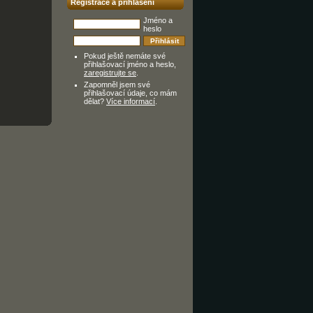
Registrace a přihlášení
Jméno a
heslo
Pokud ještě nemáte své
přihlašovací jméno a heslo,
zaregistrujte se
.
Zapomněl jsem své
přihlašovací údaje, co mám
dělat?
Více informací
.