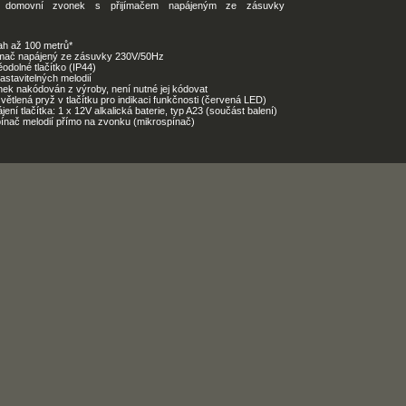
ý domovní zvonek s přijímačem napájeným ze zásuvky
ah až 100 metrů*
jímač napájený ze zásuvky 230V/50Hz
odolné tlačítko (IP44)
astavitelných melodií
ek nakódován z výroby, není nutné jej kódovat
větlená pryž v tlačítku pro indikaci funkčnosti (červená LED)
jení tlačítka: 1 x 12V alkalická baterie, typ A23 (součást balení)
ínač melodií přímo na zvonku (mikrospínač)