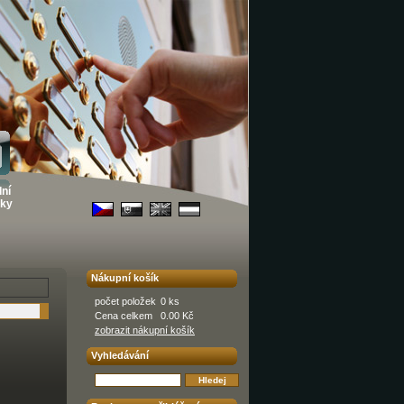
ní
ky
Nákupní košík
počet položek
0 ks
Cena celkem
0.00 Kč
zobrazit nákupní košík
Vyhledávání