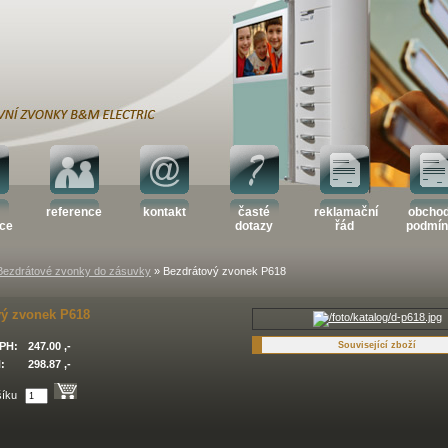
reference
kontakt
časté
reklamační
obchod
ace
dotazy
řád
podmín
Bezdrátové zvonky do zásuvky
» Bezdrátový zvonek P618
vý zvonek P618
PH:
247.00 ,-
Související zboží
:
298.87 ,-
šíku