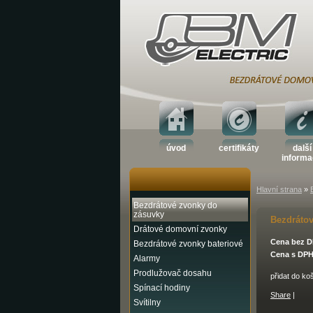
úvod
certifikáty
další
inform
Hlavní strana
»
Bezdrátové zvonky do
zásuvky
Bezdráto
Drátové domovní zvonky
Cena bez D
Bezdrátové zvonky bateriové
Cena s DPH
Alarmy
Prodlužovač dosahu
přidat do ko
Spínací hodiny
Share
|
Svítilny