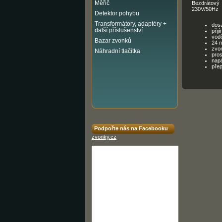
Měřič
Bezdrátov
230V/50Hz
Detektor pohybu
Transformátory, adaptéry +
dos
další příslušenství
při
vodě
Bazar zvonků
24 n
zvon
Náhradní tlačítka
pros
napá
přep
Podpořte nás na Facebooku
zvonky.cz