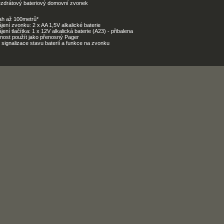
zdrátový bateriový domovní zvonek
ah až 100metrů*
jení zvonku: 2 x AA 1,5V alkalické baterie
jení tlačítka: 1 x 12V alkalická baterie (A23) - přibalena
nost použít jako přenosný Pager
signalizace stavu baterií a funkce na zvonku