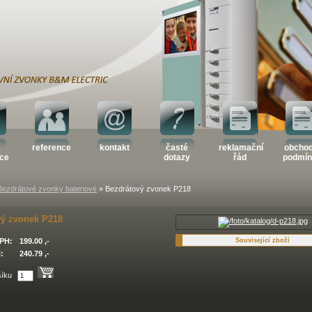
reference
kontakt
časté
reklamační
obchod
ace
dotazy
řád
podmín
Bezdrátové zvonky bateriové
» Bezdrátový zvonek P218
vý zvonek P218
PH:
199.00 ,-
Související zboží
:
240.79 ,-
šíku