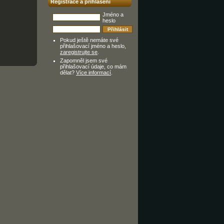
Registrace a přihlášení
Jméno a
heslo
Pokud ještě nemáte své
přihlašovací jméno a heslo,
zaregistrujte se
.
Zapomněl jsem své
přihlašovací údaje, co mám
dělat?
Více informací
.