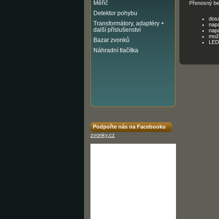
Měřič
Přenosný be
Detektor pohybu
dos
Transformátory, adaptéry +
napá
další příslušenství
napá
mož
Bazar zvonků
LED 
Náhradní tlačítka
Podpořte nás na Facebooku
zvonky.cz