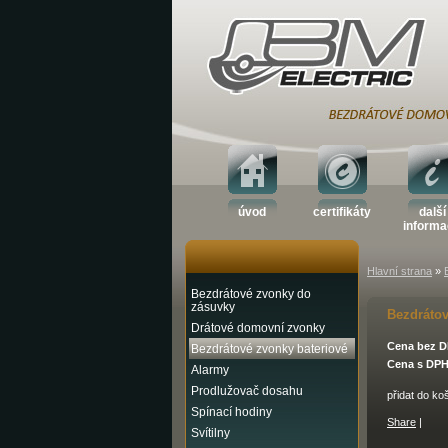
úvod
certifikáty
další
inform
Hlavní strana
»
Bezdrátové zvonky do
zásuvky
Bezdráto
Drátové domovní zvonky
Cena bez D
Bezdrátové zvonky bateriové
Cena s DPH
Alarmy
Prodlužovač dosahu
přidat do ko
Spínací hodiny
Share
|
Svítilny