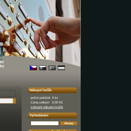
ní
ky
Nákupní košík
počet položek
0 ks
Cena celkem
0.00 Kč
zobrazit nákupní košík
Vyhledávání